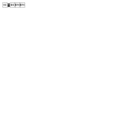
�