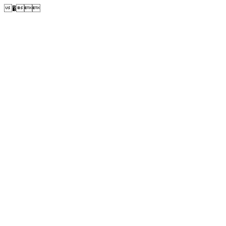
�