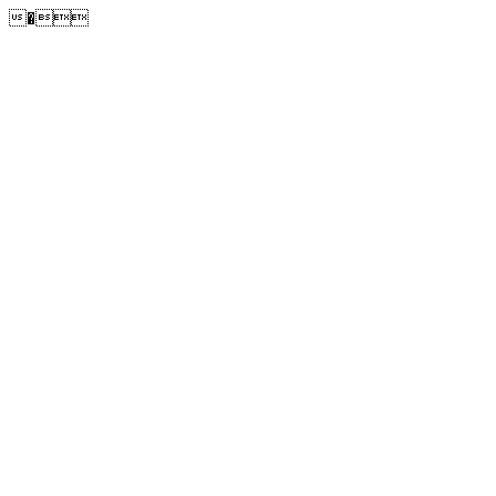
�