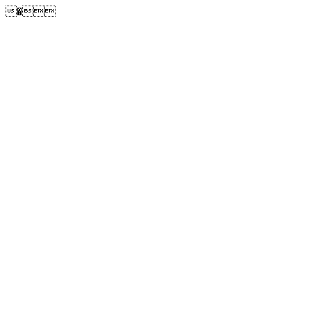
�