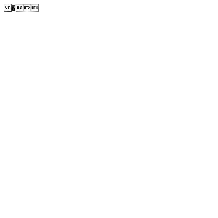
�