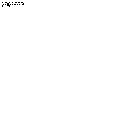
�