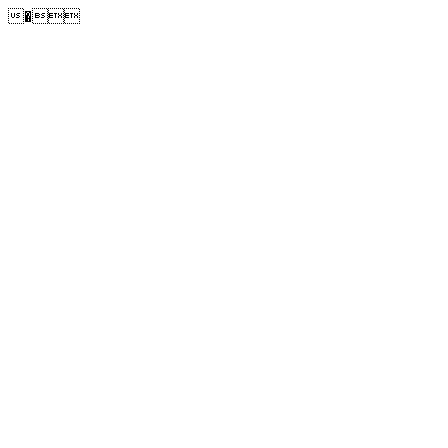
�