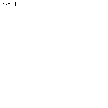
�