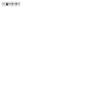
�