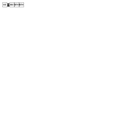
�