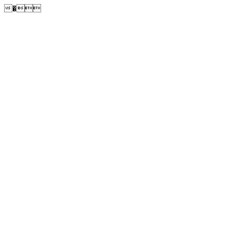
�