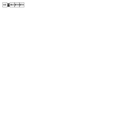
�