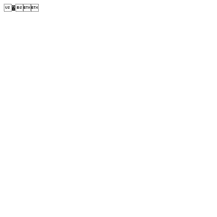
�