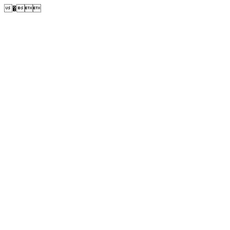
�