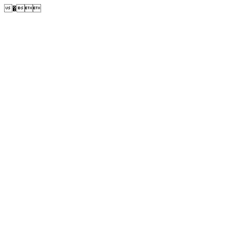
�