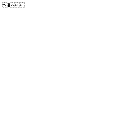
�