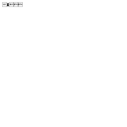
�