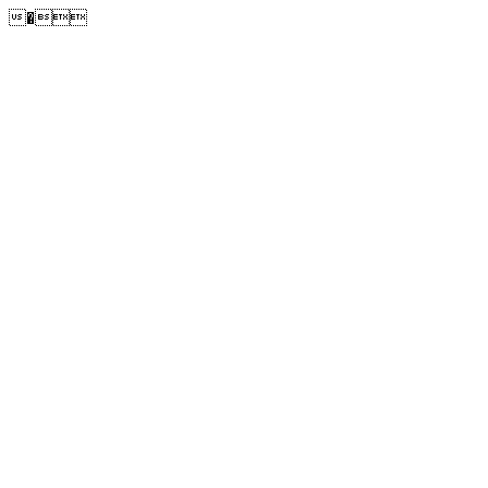
�