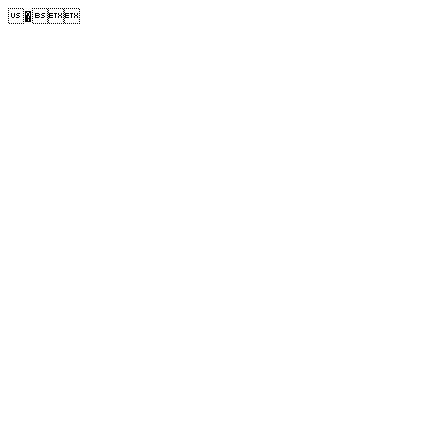
�