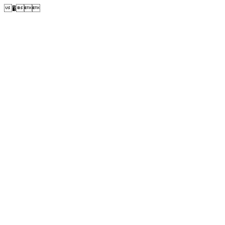
�