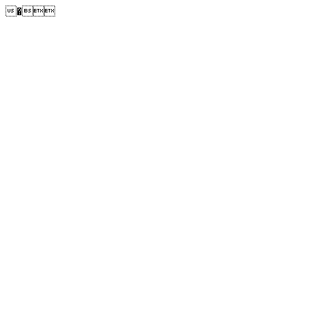
�