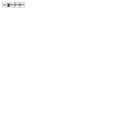
�