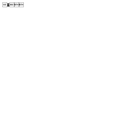
�