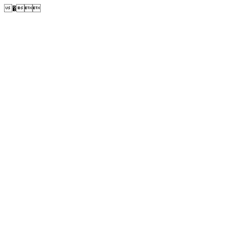
�