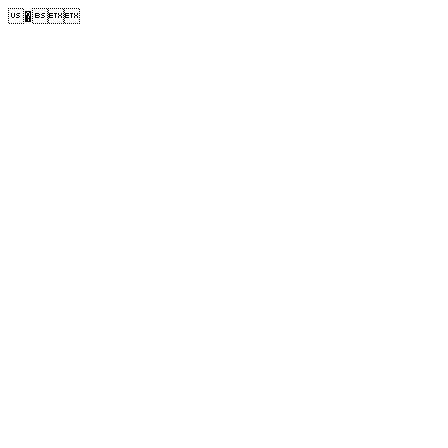
�