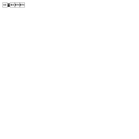
�