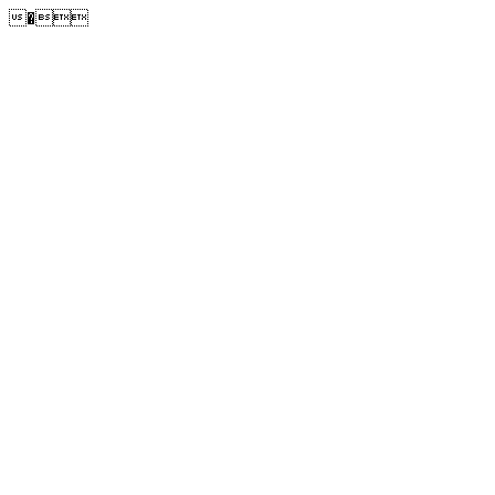
�