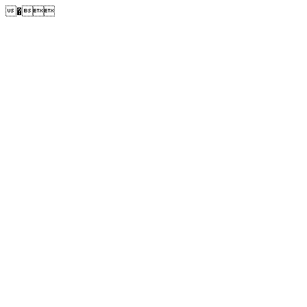
�