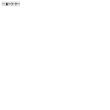
�