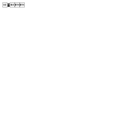
�