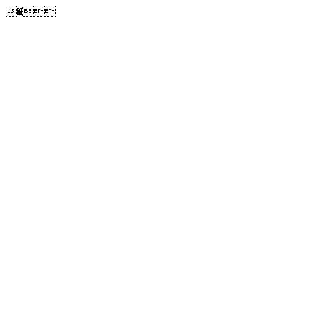
�