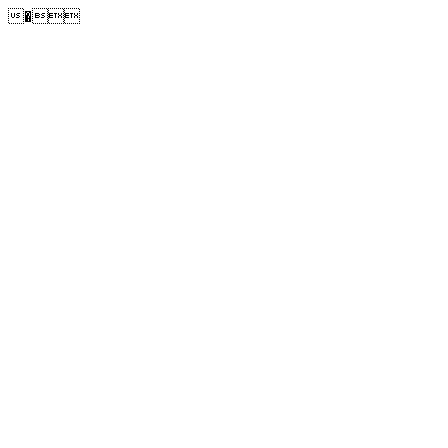
�