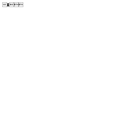
�