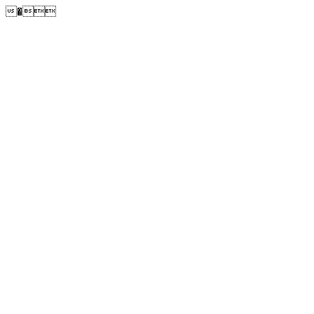
�