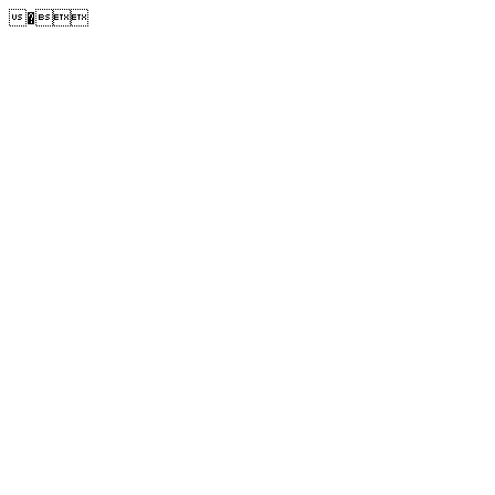
�