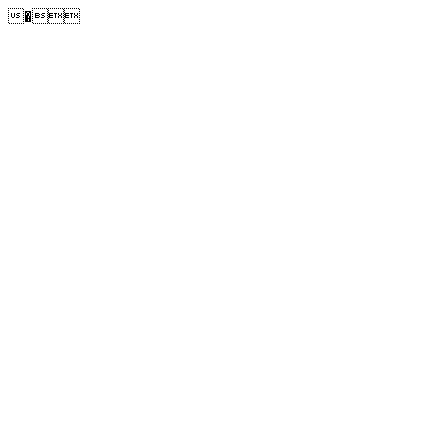
�