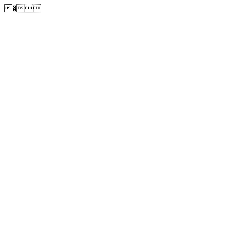
�