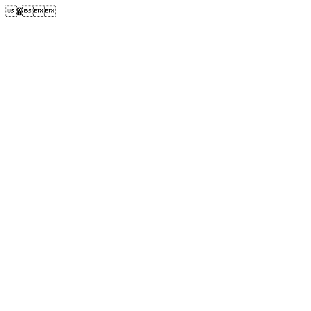
�