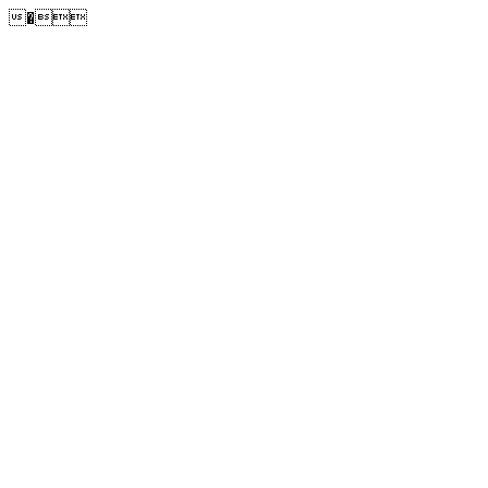
�