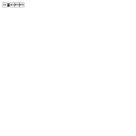
�