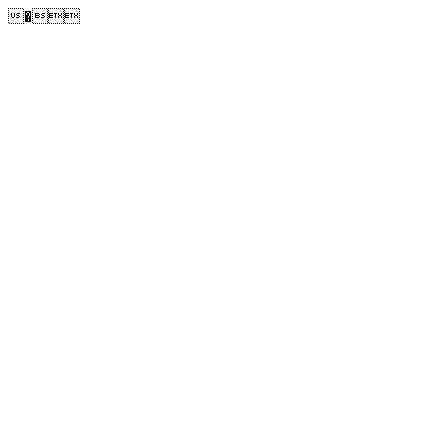
�