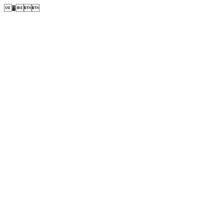
�