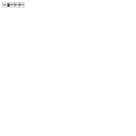
�