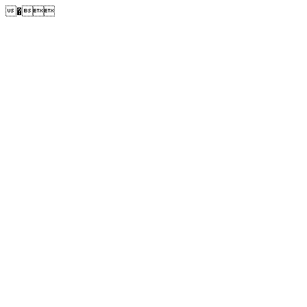
�