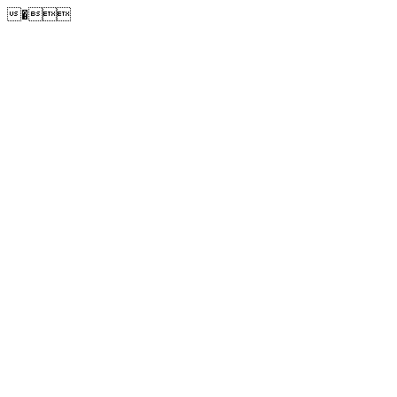
�