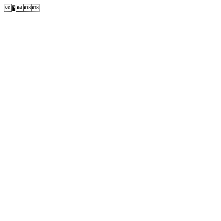
�