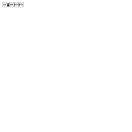
�