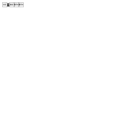
�