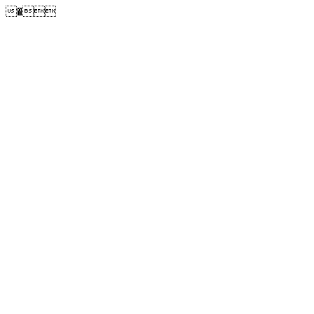
�