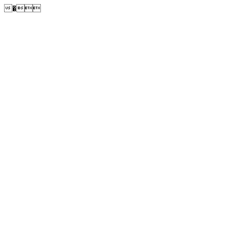
�